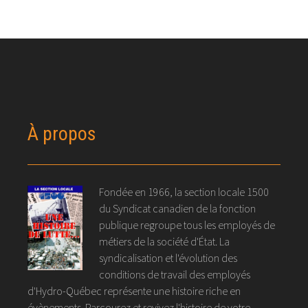
À propos
Fondée en 1966, la section locale 1500
du Syndicat canadien de la fonction
publique regroupe tous les employés de
métiers de la société d'État. La
syndicalisation et l'évolution des
conditions de travail des employés
d'Hydro-Québec représente une histoire riche en
évènements. Parcourez et revivez l'histoire de votre