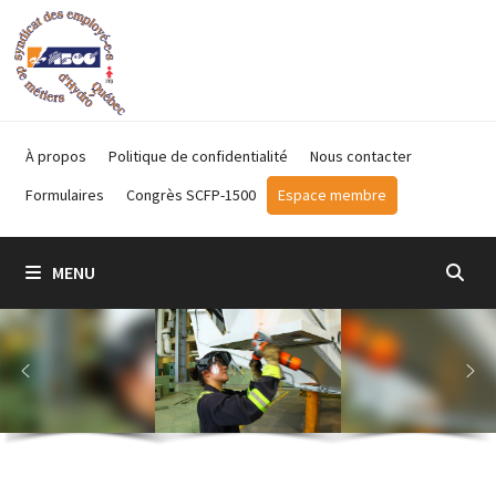
Passer
au
contenu
À propos
Politique de confidentialité
Nous contacter
Formulaires
Congrès SCFP-1500
Espace membre
MENU