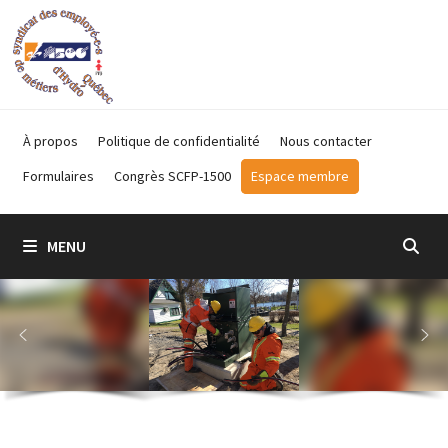
Passer
au
contenu
À propos
Politique de confidentialité
Nous contacter
Formulaires
Congrès SCFP-1500
Espace membre
MENU