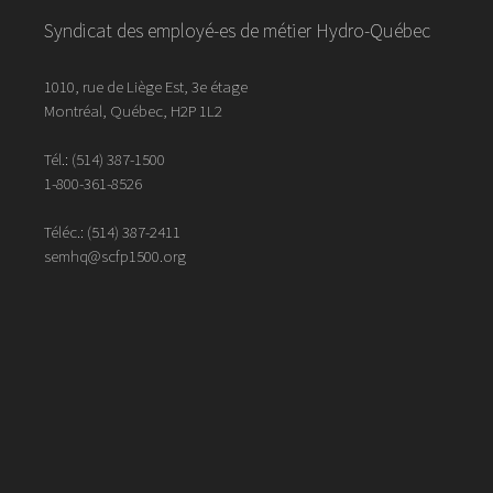
Syndicat des employé-es de métier Hydro-Québec
1010, rue de Liège Est, 3e étage
Montréal, Québec, H2P 1L2
Tél.:
(514) 387-1500
1-800-361-8526
Téléc.:
(514)
387
-
2411
semhq@scfp1500.org