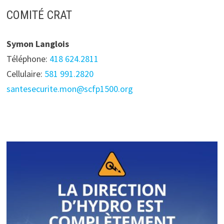
COMITÉ CRAT
Symon Langlois
Téléphone:
418 624.2811
Cellulaire:
581 991.2820
santesecurite.mon@scfp1500.org