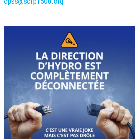
cpss@scfp1500.org