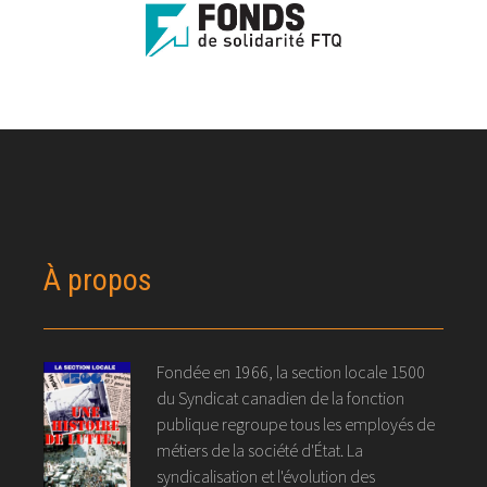
À propos
Fondée en 1966, la section locale 1500
du Syndicat canadien de la fonction
publique regroupe tous les employés de
métiers de la société d'État. La
syndicalisation et l'évolution des