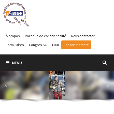
Passer
au
contenu
À propos
Politique de confidentialité
Nous contacter
Formulaires
Congrès SCFP-1500
Espace membre
MENU