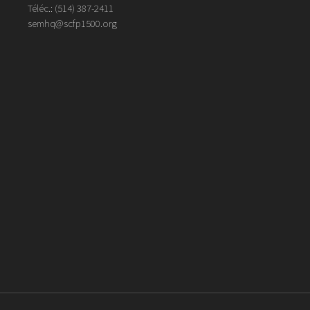
Téléc.:
(514)
387
-
2411
semhq@scfp1500.org