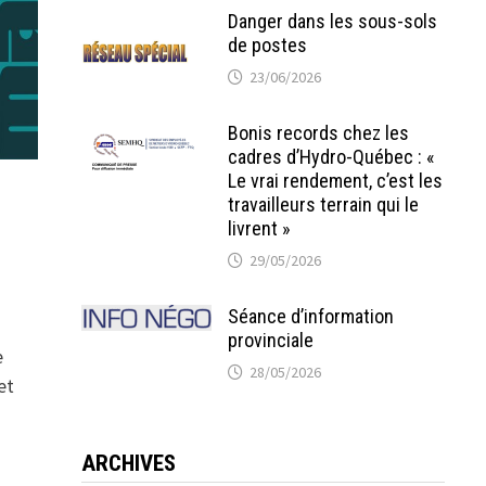
Danger dans les sous-sols
de postes
23/06/2026
Bonis records chez les
cadres d’Hydro-Québec : «
Le vrai rendement, c’est les
travailleurs terrain qui le
livrent »
29/05/2026
Séance d’information
provinciale
e
28/05/2026
et
ARCHIVES