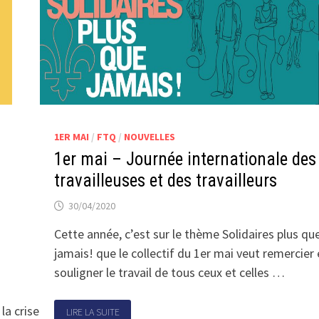
1ER MAI
/
FTQ
/
NOUVELLES
1er mai – Journée internationale des
travailleuses et des travailleurs
30/04/2020
Cette année, c’est sur le thème Solidaires plus qu
jamais! que le collectif du 1er mai veut remercier 
souligner le travail de tous ceux et celles …
a crise et se décline en cinq revendications:
LIRE LA SUITE