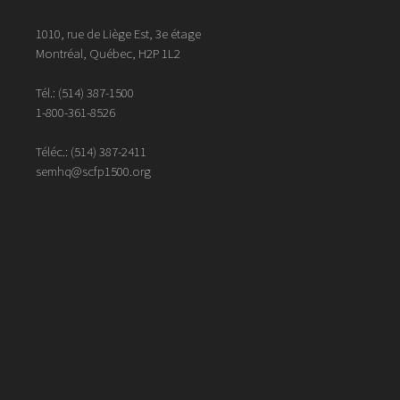
1010, rue de Liège Est, 3e étage
Montréal, Québec, H2P 1L2
Tél.:
(514) 387-1500
1-800-361-8526
Téléc.:
(514)
387
-
2411
semhq@scfp1500.org