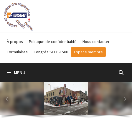
Passer
au
contenu
À propos
Politique de confidentialité
Nous contacter
Formulaires
Congrès SCFP-1500
Espace membre
MENU