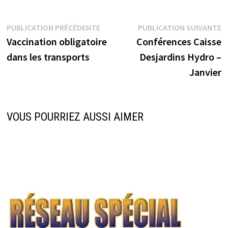
Navigation
Publication
P
PUBLICATION PRÉCÉDENTE
PUBLICATION SUIVANTE
précédente :
s
Vaccination obligatoire
Conférences Caisse
de
dans les transports
Desjardins Hydro –
l’article
Janvier
VOUS POURRIEZ AUSSI AIMER