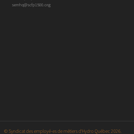
semhq@scfp1500.org
© Syndicat des employé-es de métiers d'Hydro Québec 2026.