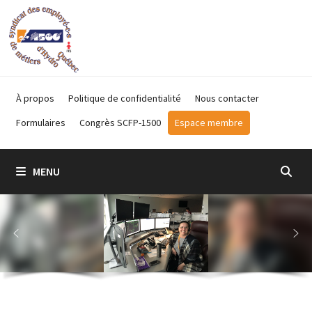
Passer
au
contenu
À propos
Politique de confidentialité
Nous contacter
Formulaires
Congrès SCFP-1500
Espace membre
MENU