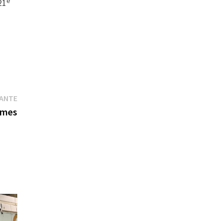
e
21
Publication
VANTE
suivante :
mmes