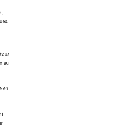
à,
ues.
 tous
on au
e en
nt
ur