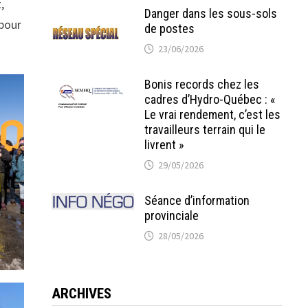
,
Danger dans les sous-sols
pour
de postes
23/06/2026
Bonis records chez les
cadres d’Hydro-Québec : «
Le vrai rendement, c’est les
travailleurs terrain qui le
livrent »
29/05/2026
Séance d’information
provinciale
28/05/2026
ARCHIVES