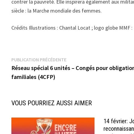
contrer la pauvreté. Elle inspirera également aux mili
siècle : la Marche mondiale des femmes.
Crédits Illustrations : Chantal Locat ; logo globe MMF
Navigation
Publication
PUBLICATION PRÉCÉDENTE
précédente :
Réseau spécial 6 unités – Congés pour obligatio
de
familiales (4CFP)
l’article
VOUS POURRIEZ AUSSI AIMER
14 février: 
reconnaissa