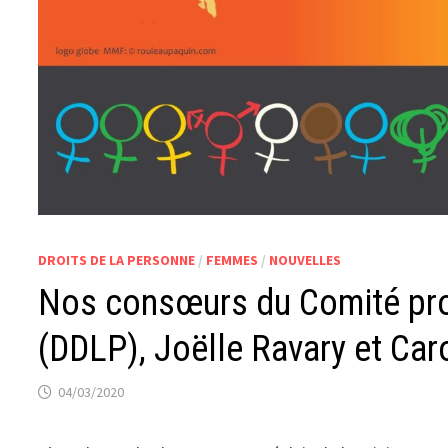
DROITS DE LA PERSONNE
/
FEMMES
/
NOUVELLES
Nos consœurs du Comité prov
(DDLP), Joëlle Ravary et Caro
04/03/2020