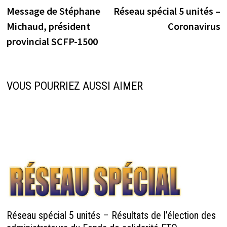
précédente :
s
Message de Stéphane
Réseau spécial 5 unités –
de
Michaud, président
Coronavirus
l’article
provincial SCFP-1500
VOUS POURRIEZ AUSSI AIMER
Réseau spécial 5 unités – Résultats de l’élection des