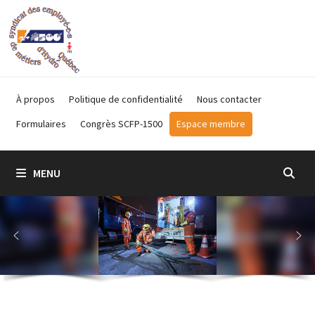
Passer
au
contenu
À propos
Politique de confidentialité
Nous contacter
Formulaires
Congrès SCFP-1500
Espace membre
MENU