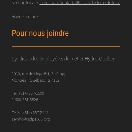
section locale:
la Section locale 1500 - Une histoire de lutte
Bonne lecture!
Pour nous joindre
Syndicat des employé-es de métier Hydro-Québec
1010, rue de Liège Est, 3e étage
Montréal, Québec, H2P 1L2
Tél.:
(514) 387-1500
1-800-361-8526
Téléc.:
(514)
387
-
2411
semhq@scfp1500.org