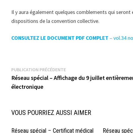
Il y aura également quelques comblements qui seront e
dispositions de la convention collective.
CONSULTEZ LE DOCUMENT PDF COMPLET
– vol.34 n
Navigation
Publication
PUBLICATION PRÉCÉDENTE
précédente :
Réseau spécial – Affichage du 9 juillet entièreme
de
électronique
l’article
VOUS POURRIEZ AUSSI AIMER
Réseau spécial – Certificat médical
Réseau spéc