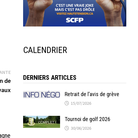
CALENDRIER
Publication
VANTE
DERNIERS ARTICLES
suivante :
on de
avaux
Retrait de l’avis de grève
15/07/2026
Tournoi de golf 2026
30/06/2026
pagne