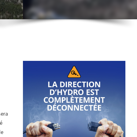
sera
té
de