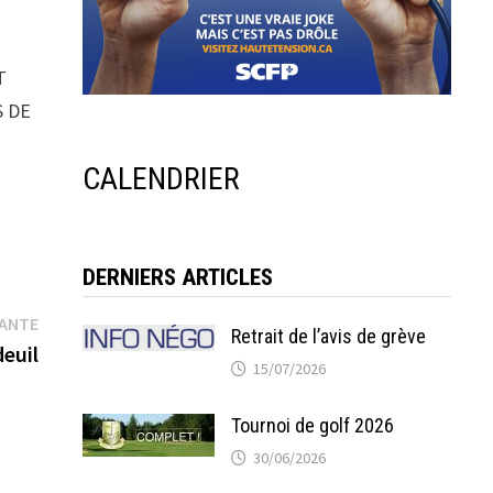
T
S DE
CALENDRIER
DERNIERS ARTICLES
Publication
VANTE
Retrait de l’avis de grève
suivante :
deuil
15/07/2026
Tournoi de golf 2026
30/06/2026