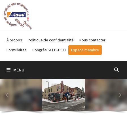
Passer
au
contenu
À propos
Politique de confidentialité
Nous contacter
Formulaires
Congrès SCFP-1500
Espace membre
MENU