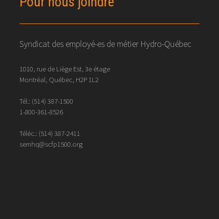
Pour nous joindre
Syndicat des employé-es de métier Hydro-Québec
1010, rue de Liège Est, 3e étage
Montréal, Québec, H2P 1L2
Tél.:
(514) 387-1500
1-800-361-8526
Téléc.:
(514)
387
-
2411
semhq@scfp1500.org