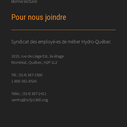
Bonne lecture!
Pour nous joindre
Syndicat des employé-es de métier Hydro-Québec
1010, rue de Liège Est, 3e étage
Montréal, Québec, H2P 1L2
Tél.:
(514) 387-1500
1-800-361-8526
Téléc.:
(514)
387
-
2411
semhq@scfp1500.org