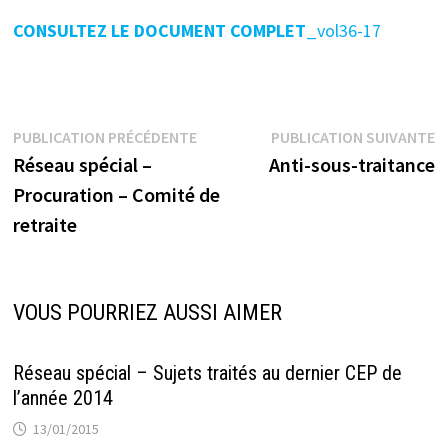
CONSULTEZ LE DOCUMENT COMPLET
_vol36-17
Navigation
Publication
P
PUBLICATION PRÉCÉDENTE
PUBLICATION SUIVANTE
précédente :
s
Réseau spécial –
Anti-sous-traitance
de
Procuration – Comité de
l’article
retraite
VOUS POURRIEZ AUSSI AIMER
Réseau spécial – Sujets traités au dernier CEP de
l’année 2014
13/01/2015