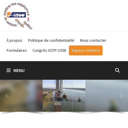
Passer
au
contenu
À propos
Politique de confidentialité
Nous contacter
Formulaires
Congrès SCFP-1500
Espace membre
MENU