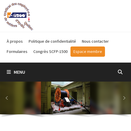
Passer
au
contenu
À propos
Politique de confidentialité
Nous contacter
Formulaires
Congrès SCFP-1500
Espace membre
MENU