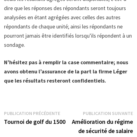
dire que les réponses des répondants seront toujours
analysées en étant agrégées avec celles des autres
répondants de chaque unité; ainsi les répondants ne
pourront jamais être identifiés lorsqu’ils répondent à un
sondage.
N’hésitez pas à remplir la case commentaire; nous
avons obtenu l’assurance de la part la firme Léger
que les résultats resteront confidentiels
.
Navigation
Publication
P
PUBLICATION PRÉCÉDENTE
PUBLICATION SUIVANTE
précédente :
s
Tournoi de golf du 1500
Amélioration du régime
de
de sécurité de salaire