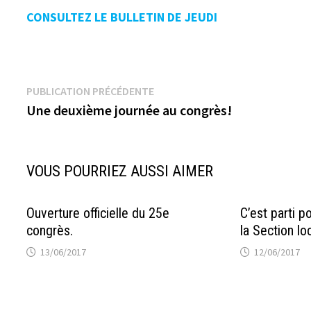
CONSULTEZ LE BULLETIN DE JEUDI
Navigation
Publication
PUBLICATION PRÉCÉDENTE
précédente :
Une deuxième journée au congrès!
de
l’article
VOUS POURRIEZ AUSSI AIMER
Ouverture officielle du 25e
C’est parti p
congrès.
la Section lo
13/06/2017
12/06/2017