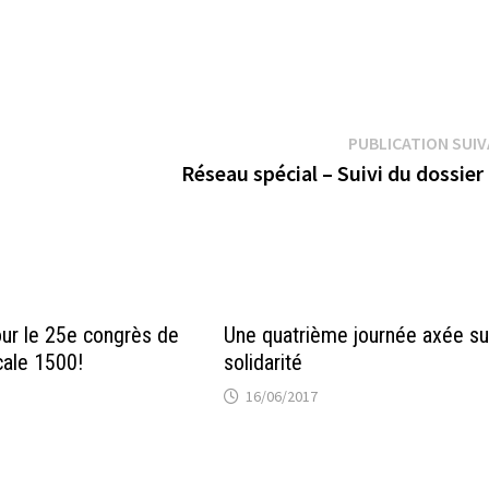
PUBLICATION SUI
Réseau spécial – Suivi du dossie
our le 25e congrès de
Une quatrième journée axée su
cale 1500!
solidarité
16/06/2017