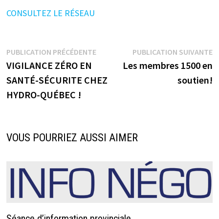
CONSULTEZ LE RÉSEAU
Navigation
Publication
P
PUBLICATION PRÉCÉDENTE
PUBLICATION SUIVANTE
précédente :
s
VIGILANCE ZÉRO EN
Les membres 1500 en
de
SANTÉ-SÉCURITE CHEZ
soutien!
l’article
HYDRO-QUÉBEC !
VOUS POURRIEZ AUSSI AIMER
Séance d’information provinciale