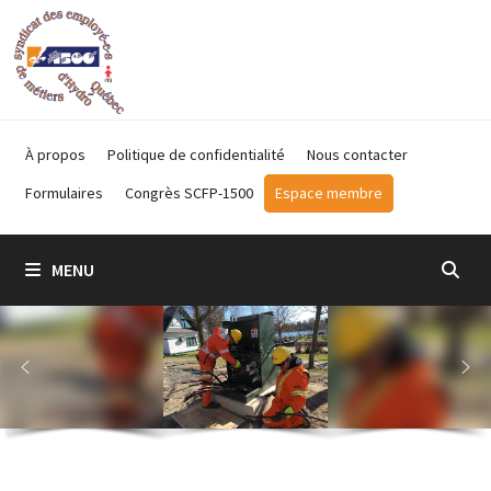
Passer
au
contenu
À propos
Politique de confidentialité
Nous contacter
Formulaires
Congrès SCFP-1500
Espace membre
MENU