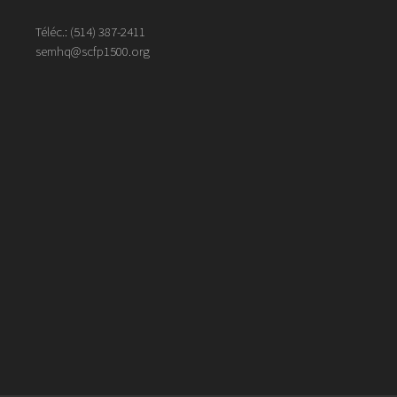
Téléc.:
(514)
387
-
2411
semhq@scfp1500.org