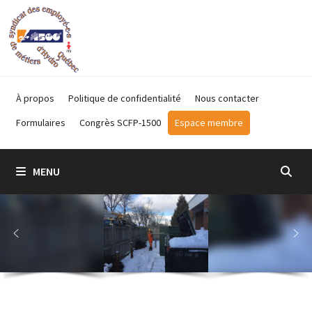
Passer
au
contenu
À propos
Politique de confidentialité
Nous contacter
Formulaires
Congrès SCFP-1500
Espace membre
MENU