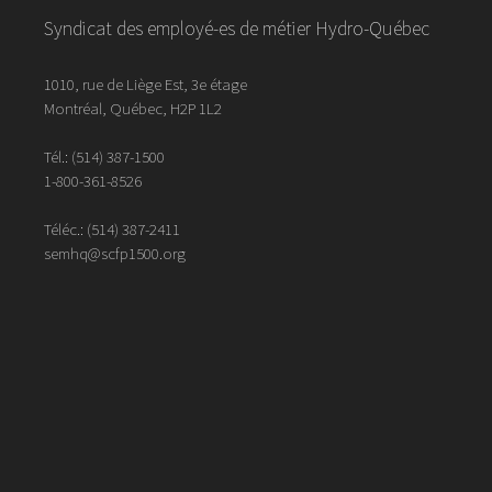
Syndicat des employé-es de métier Hydro-Québec
1010, rue de Liège Est, 3e étage
Montréal, Québec, H2P 1L2
Tél.:
(514) 387-1500
1-800-361-8526
Téléc.:
(514)
387
-
2411
semhq@scfp1500.org