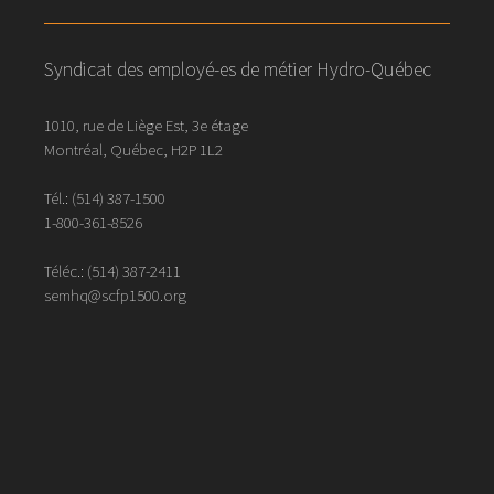
Syndicat des employé-es de métier Hydro-Québec
1010, rue de Liège Est, 3e étage
Montréal, Québec, H2P 1L2
Tél.:
(514) 387-1500
1-800-361-8526
Téléc.:
(514)
387
-
2411
semhq@scfp1500.org