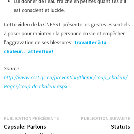
Lui donner de l’eau fraîche en petites quantités s’il
est conscient et lucide.
Cette vidéo de la CNESST présente les gestes essentiels
à poser pour maintenir la personne en vie et empêcher
l’aggravation de ses blessures:
Travailler à la
chaleur… attention!
Source :
http://www.csst.qc.ca/prevention/theme/coup_chaleur/
Pages/coup-de-chaleur.aspx
Navigation
Publication
P
PUBLICATION PRÉCÉDENTE
PUBLICATION SUIVANTE
précédente :
s
Capsule: Parlons
Statuts
de