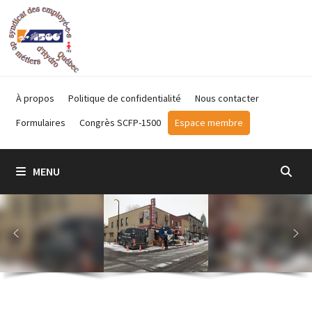
Passer
au
contenu
À propos
Politique de confidentialité
Nous contacter
Formulaires
Congrès SCFP-1500
Espace membre
MENU