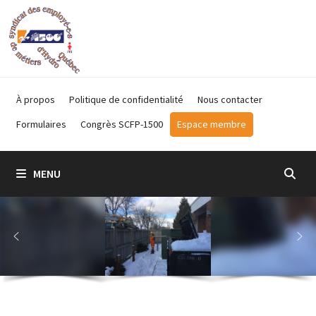
Passer
au
contenu
À propos
Politique de confidentialité
Nous contacter
Formulaires
Congrès SCFP-1500
Espace membre
MENU