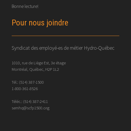
Bonne lecture!
Pour nous joindre
Syndicat des employé-es de métier Hydro-Québec
1010, rue de Liège Est, 3e étage
Montréal, Québec, H2P 1L2
Tél.:
(514) 387-1500
1-800-361-8526
Téléc.:
(514)
387
-
2411
semhq@scfp1500.org