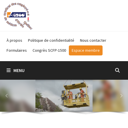
Passer
au
contenu
À propos
Politique de confidentialité
Nous contacter
Formulaires
Congrès SCFP-1500
Espace membre
MENU