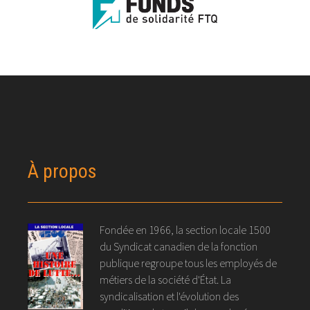
À propos
Fondée en 1966, la section locale 1500
du Syndicat canadien de la fonction
publique regroupe tous les employés de
métiers de la société d'État. La
syndicalisation et l'évolution des