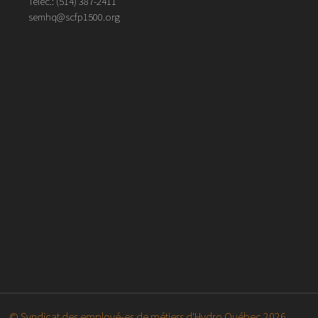
Téléc.:
(514)
387
-
2411
semhq@scfp1500.org
© Syndicat des employé-es de métiers d'Hydro Québec 2026.