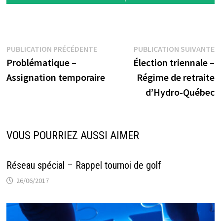
Navigation
Publication
P
PUBLICATION PRÉCÉDENTE
PUBLICATION SUIVANTE
précédente :
s
Problématique –
Élection triennale –
de
Assignation temporaire
Régime de retraite
l’article
d’Hydro-Québec
VOUS POURRIEZ AUSSI AIMER
Réseau spécial – Rappel tournoi de golf
26/06/2017