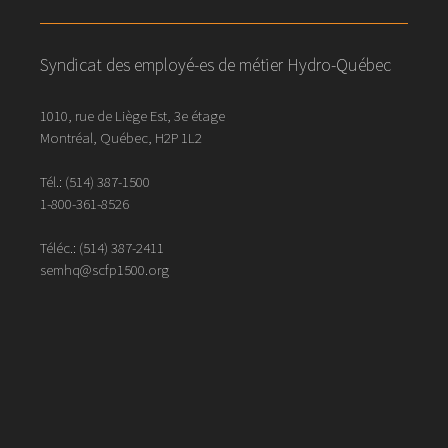
Syndicat des employé-es de métier Hydro-Québec
1010, rue de Liège Est, 3e étage
Montréal, Québec, H2P 1L2
Tél.:
(514) 387-1500
1-800-361-8526
Téléc.:
(514)
387
-
2411
semhq@scfp1500.org