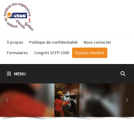
Passer
au
contenu
À propos
Politique de confidentialité
Nous contacter
Formulaires
Congrès SCFP-1500
Espace membre
MENU