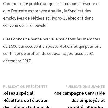
Comme cette problématique est toujours présente et
que l’entente est arrivée à sa fin , le Syndicat des
employé-es de Métiers et Hydro-Québec ont donc
convenu de la renouveler.
C’est donc une bonne nouvelle pour tous les membres
du 1500 qui occupent un poste Métiers et qui pourront
continuer de profiter de cet avantages jusqu’au 31
décembre 2017.
Navigation
Publication
P
PUBLICATION PRÉCÉDENTE
PUBLICATION SUIVANTE
précédente :
s
Réseau spécial:
40e campagne Centraide
de
Résultats de l’élection
des employés et
l’article
des administrateurs du
retraités d’Hydro-