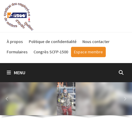
Passer
au
contenu
À propos
Politique de confidentialité
Nous contacter
Formulaires
Congrès SCFP-1500
Espace membre
MENU