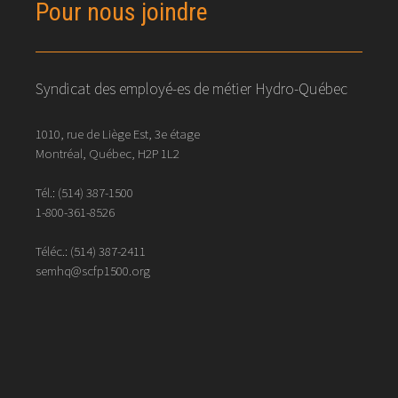
Pour nous joindre
Syndicat des employé-es de métier Hydro-Québec
1010, rue de Liège Est, 3e étage
Montréal, Québec, H2P 1L2
Tél.:
(514) 387-1500
1-800-361-8526
Téléc.:
(514)
387
-
2411
semhq@scfp1500.org