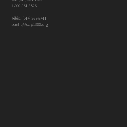
1-800-361-8526
Téléc.:
(514)
387
-
2411
semhq@scfp1500.org