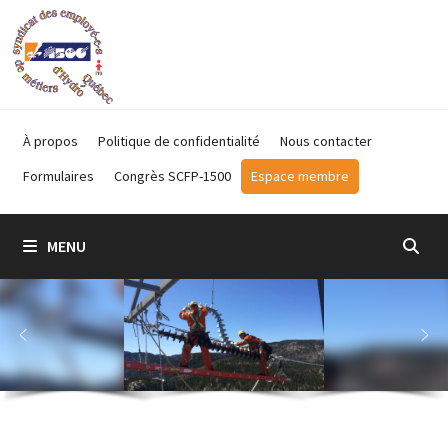
Passer
au
contenu
À propos
Politique de confidentialité
Nous contacter
Formulaires
Congrès SCFP-1500
Espace membre
MENU