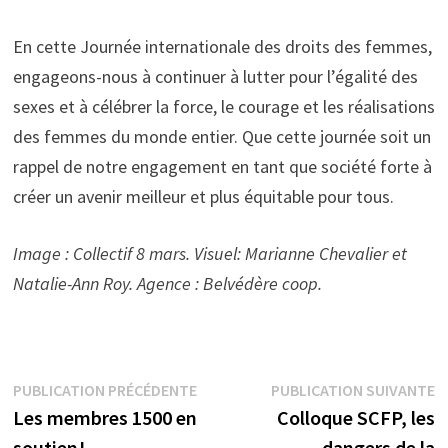
En cette Journée internationale des droits des femmes,
engageons-nous à continuer à lutter pour l’égalité des
sexes et à célébrer la force, le courage et les réalisations
des femmes du monde entier. Que cette journée soit un
rappel de notre engagement en tant que société forte à
créer un avenir meilleur et plus équitable pour tous.
Image : Collectif 8 mars. Visuel: Marianne Chevalier et
Natalie-Ann Roy. Agence : Belvédère coop.
Navigation
Publication
P
PUBLICATION PRÉCÉDENTE
PUBLICATION SUIVANTE
précédente :
s
Les membres 1500 en
Colloque SCFP, les
de
soutien!
dangers de la