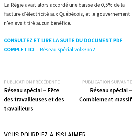
La Régie avait alors accordé une baisse de 0,5% de la
facture d’électricité aux Québécois, et le gouvernement
n’en avait tiré aucun bénéfice.
CONSULTEZ ET LIRE LA SUITE DU DOCUMENT
PDF
COMPLET ICI
– Réseau spécial vol33no2
Navigation
Publication
P
PUBLICATION PRÉCÉDENTE
PUBLICATION SUIVANTE
précédente :
s
Réseau spécial – Fête
Réseau spécial –
de
des travailleuses et des
Comblement massif
l’article
travailleurs
VOUS POURRIEZ AUSSI AIMER