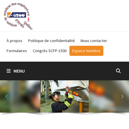
Passer
au
contenu
À propos
Politique de confidentialité
Nous contacter
Formulaires
Congrès SCFP-1500
Espace membre
MENU