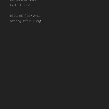
1-800-361-8526
Téléc.:
(514)
387
-
2411
semhq@scfp1500.org