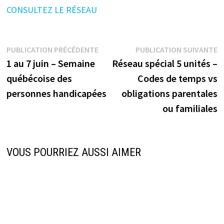
CONSULTEZ LE RÉSEAU
Navigation
Publication
P
PUBLICATION PRÉCÉDENTE
PUBLICATION SUIVANTE
précédente :
s
1 au 7 juin – Semaine
Réseau spécial 5 unités –
de
québécoise des
Codes de temps vs
l’article
personnes handicapées
obligations parentales
ou familiales
VOUS POURRIEZ AUSSI AIMER