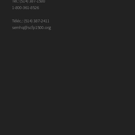
Tél.:
(514) 387-1500
1-800-361-8526
Téléc.:
(514)
387
-
2411
semhq@scfp1500.org