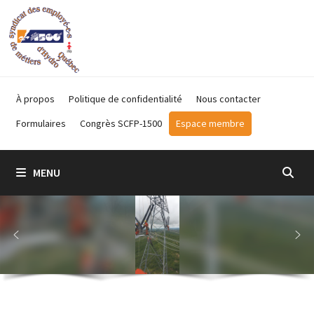
Passer
au
contenu
À propos
Politique de confidentialité
Nous contacter
Formulaires
Congrès SCFP-1500
Espace membre
MENU