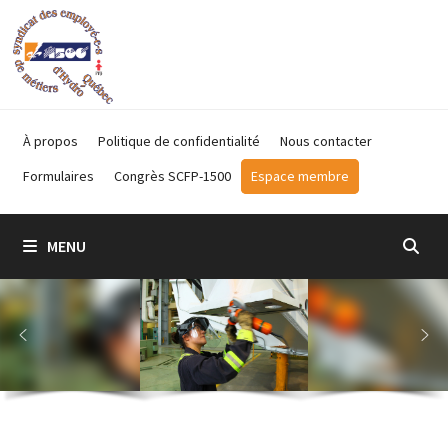
Passer
au
contenu
À propos
Politique de confidentialité
Nous contacter
Formulaires
Congrès SCFP-1500
Espace membre
MENU