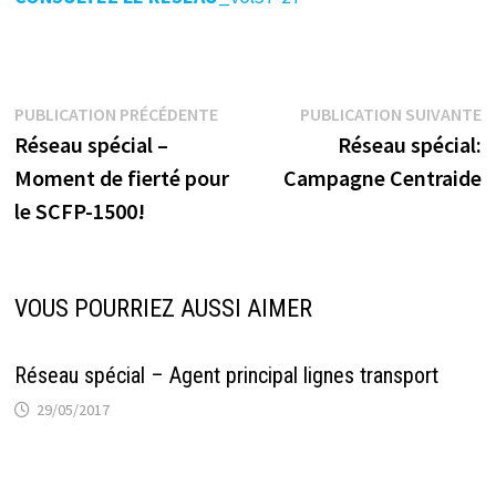
Navigation
Publication
P
PUBLICATION PRÉCÉDENTE
PUBLICATION SUIVANTE
précédente :
s
Réseau spécial –
Réseau spécial:
de
Moment de fierté pour
Campagne Centraide
l’article
le SCFP-1500!
VOUS POURRIEZ AUSSI AIMER
Réseau spécial – Agent principal lignes transport
29/05/2017