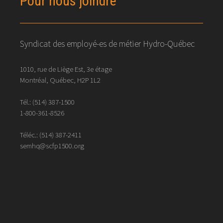
Pour nous joindre
Syndicat des employé-es de métier Hydro-Québec
1010, rue de Liège Est, 3e étage
Montréal, Québec, H2P 1L2
Tél.:
(514) 387-1500
1-800-361-8526
Téléc.:
(514)
387
-
2411
semhq@scfp1500.org