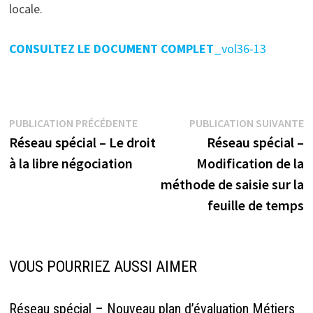
locale.
CONSULTEZ LE DOCUMENT COMPLET
_vol36-13
Navigation
Publication
P
PUBLICATION PRÉCÉDENTE
PUBLICATION SUIVANTE
précédente :
s
Réseau spécial – Le droit
Réseau spécial –
de
à la libre négociation
Modification de la
l’article
méthode de saisie sur la
feuille de temps
VOUS POURRIEZ AUSSI AIMER
Réseau spécial – Nouveau plan d’évaluation Métiers