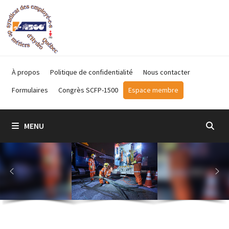
Passer
au
contenu
À propos
Politique de confidentialité
Nous contacter
Formulaires
Congrès SCFP-1500
Espace membre
MENU