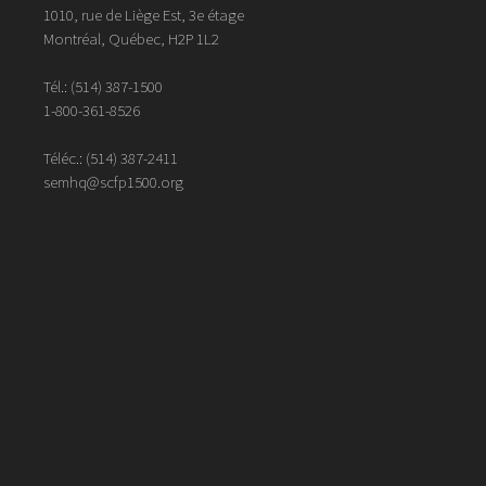
1010, rue de Liège Est, 3e étage
Montréal, Québec, H2P 1L2
Tél.:
(514) 387-1500
1-800-361-8526
Téléc.:
(514)
387
-
2411
semhq@scfp1500.org