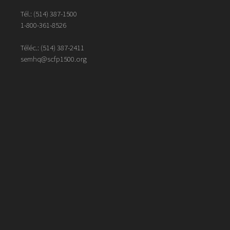
Tél.:
(514) 387-1500
1-800-361-8526
Téléc.:
(514)
387
-
2411
semhq@scfp1500.org