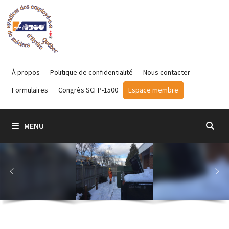
Passer
au
contenu
À propos
Politique de confidentialité
Nous contacter
Formulaires
Congrès SCFP-1500
Espace membre
MENU