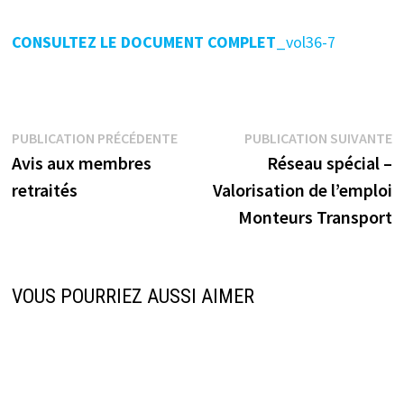
CONSULTEZ LE DOCUMENT COMPLET
_vol36-7
Navigation
Publication
P
PUBLICATION PRÉCÉDENTE
PUBLICATION SUIVANTE
précédente :
s
Avis aux membres
Réseau spécial –
de
retraités
Valorisation de l’emploi
l’article
Monteurs Transport
VOUS POURRIEZ AUSSI AIMER