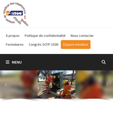
Passer
au
contenu
À propos
Politique de confidentialité
Nous contacter
Formulaires
Congrès SCFP-1500
Espace membre
MENU