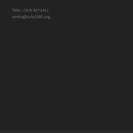
Téléc.:
(514)
387
-
2411
semhq@scfp1500.org