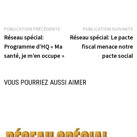
Navigation
Publication
P
PUBLICATION PRÉCÉDENTE
PUBLICATION SUIVANTE
précédente :
s
Réseau spécial:
Réseau spécial: Le pacte
de
Programme d’HQ « Ma
fiscal menace notre
l’article
santé, je m’en occupe »
pacte social
VOUS POURRIEZ AUSSI AIMER