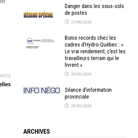
ent
Danger dans les sous-sols
de postes
23/06/2026
Bonis records chez les
cadres d’Hydro-Québec : «
Le vrai rendement, c’est les
travailleurs terrain qui le
livrent »
29/05/2026
Publication
VANTE
suivante :
elles
Séance d’information
provinciale
28/05/2026
ARCHIVES