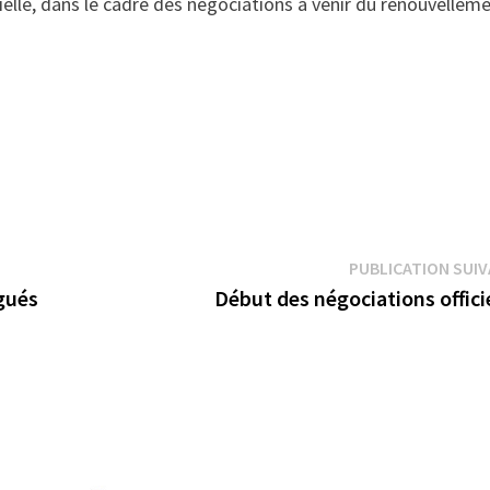
ielle, dans le cadre des négociations à venir du renouvellem
PUBLICATION SUI
égués
Début des négociations offici