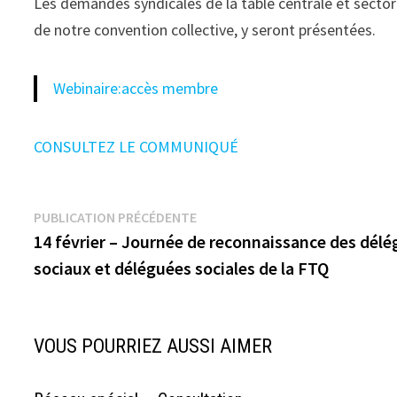
Les demandes syndicales de la table centrale et sector
de notre convention collective, y seront présentées.
Webinaire:accès membre
CONSULTEZ LE COMMUNIQUÉ
Navigation
Publication
PUBLICATION PRÉCÉDENTE
précédente :
14 février – Journée de reconnaissance des dél
de
sociaux et déléguées sociales de la FTQ
l’article
VOUS POURRIEZ AUSSI AIMER