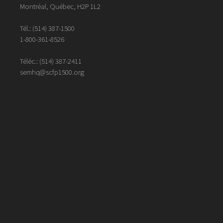
Montréal, Québec, H2P 1L2
Tél.:
(514) 387-1500
1-800-361-8526
Téléc.:
(514)
387
-
2411
semhq@scfp1500.org