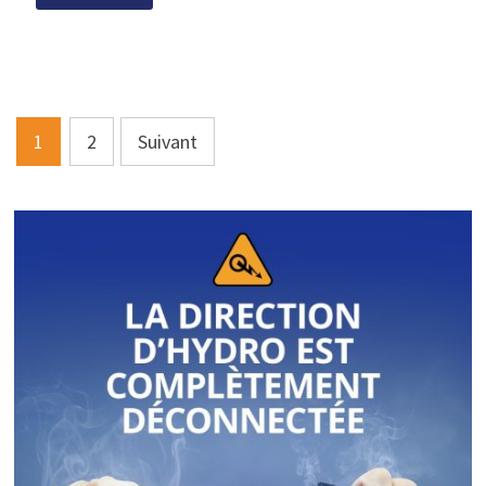
Pagination
1
2
Suivant
des
publications