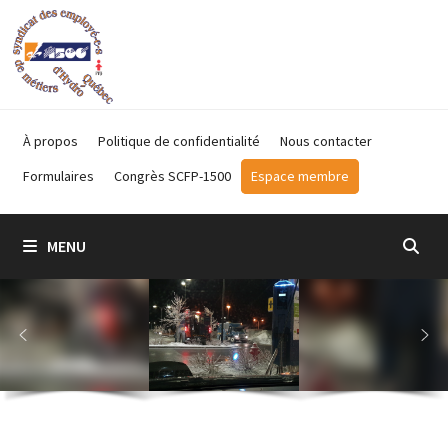
Passer
au
contenu
À propos
Politique de confidentialité
Nous contacter
Formulaires
Congrès SCFP-1500
Espace membre
MENU