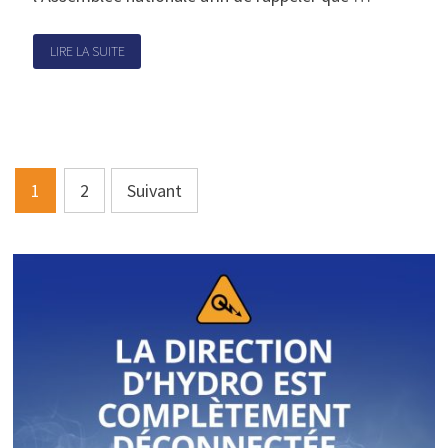
LIRE LA SUITE
Pagination
1
2
Suivant
des
publications