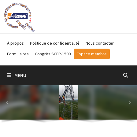
Passer
au
contenu
À propos
Politique de confidentialité
Nous contacter
Formulaires
Congrès SCFP-1500
Espace membre
MENU