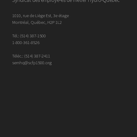
1010, rue de Liège Est, 3e étage
Montréal, Québec, H2P 1L2
Tél.:
(514) 387-1500
1-800-361-8526
Téléc.:
(514)
387
-
2411
semhq@scfp1500.org