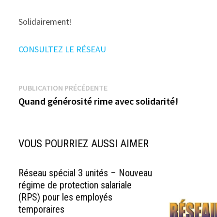
Solidairement!
CONSULTEZ LE RÉSEAU
Navigation
Publication
PUBLICATION PRÉCÉDENTE
précédente :
Quand générosité rime avec solidarité!
de
l’article
VOUS POURRIEZ AUSSI AIMER
Réseau spécial 3 unités – Nouveau
régime de protection salariale
(RPS) pour les employés
temporaires