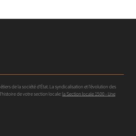
s de la société d'État. La syndicalisation et l'évolution des
histoire de votre section locale:
la Section locale 1500 - Une