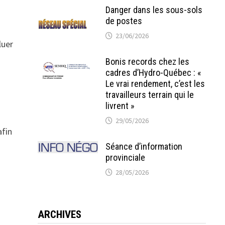
Danger dans les sous-sols
de postes
23/06/2026
luer
Bonis records chez les
cadres d’Hydro-Québec : «
Le vrai rendement, c’est les
travailleurs terrain qui le
livrent »
29/05/2026
afin
Séance d’information
provinciale
28/05/2026
ARCHIVES