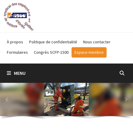
Passer
au
contenu
À propos
Politique de confidentialité
Nous contacter
Formulaires
Congrès SCFP-1500
Espace membre
MENU