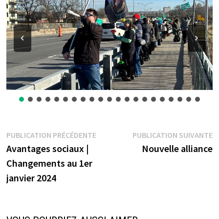
Navigation
Publication
P
PUBLICATION PRÉCÉDENTE
PUBLICATION SUIVANTE
précédente :
s
Avantages sociaux |
Nouvelle alliance
de
Changements au 1er
l’article
janvier 2024