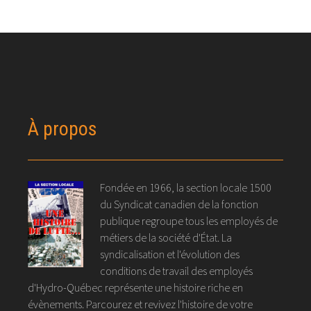
À propos
Fondée en 1966, la section locale 1500
du Syndicat canadien de la fonction
publique regroupe tous les employés de
métiers de la société d'État. La
syndicalisation et l'évolution des
conditions de travail des employés
d'Hydro-Québec représente une histoire riche en
évènements. Parcourez et revivez l'histoire de votre